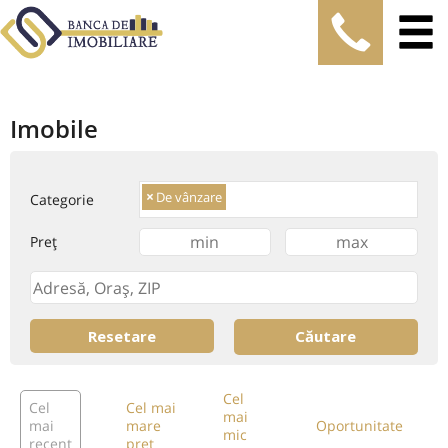
Imobile
×
De vânzare
Categorie
Preț
Cel
Cel
Cel mai
mai
mai
mare
Oportunitate
mic
recent
preț