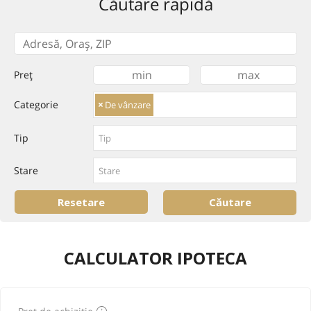
Căutare rapidă
Preț
Categorie
×
De vânzare
Tip
Stare
CALCULATOR IPOTECA