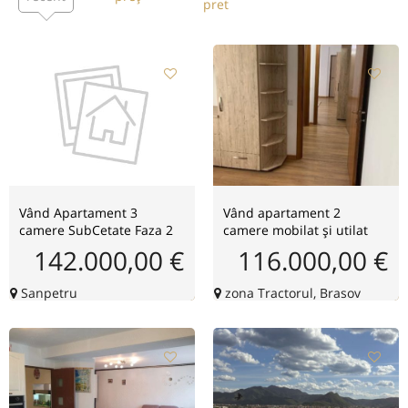
pret
Vând Apartament 3
Vând apartament 2
camere SubCetate Faza 2
camere mobilat și utilat
142.000,00 €
116.000,00 €
Sanpetru
zona Tractorul, Brasov