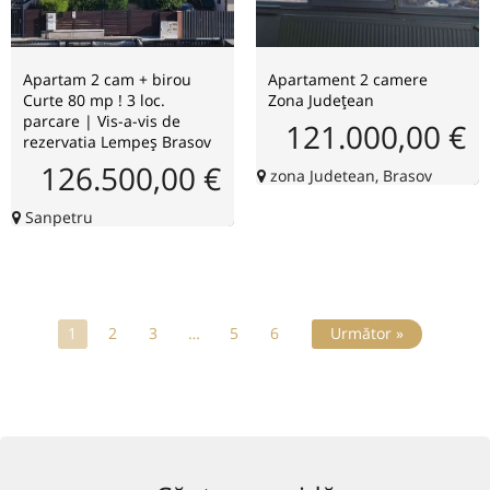
Apartam 2 cam + birou
Apartament 2 camere
Curte 80 mp ! 3 loc.
Zona Județean
parcare | Vis-a-vis de
121.000,00 €
rezervatia Lempeș Brasov
126.500,00 €
zona Judetean, Brasov
Sanpetru
1
2
3
…
5
6
Următor »