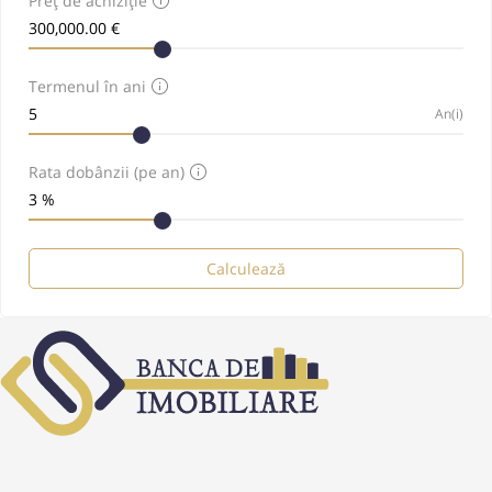
Preț de achiziție
Termenul în ani
An(i)
Rata dobânzii (pe an)
Calculează